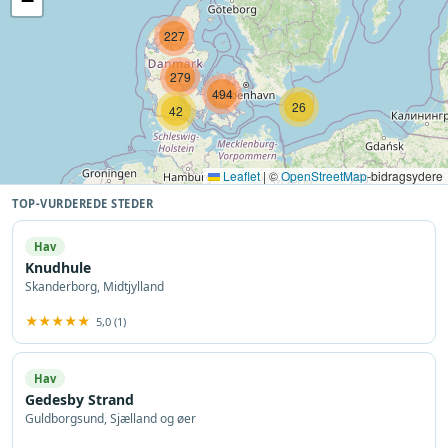
−
227
279
494
26
42
Leaflet
|
©
OpenStreetMap
-bidragsydere
TOP-VURDEREDE STEDER
Hav
Knudhule
Skanderborg, Midtjylland
★★★★★
5,0 (1)
Hav
Gedesby Strand
Guldborgsund, Sjælland og øer