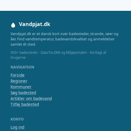
Vandpjat.dk
Vandpjat.dk er et dansk kort over badesteder, strande, søer og
åer. Find vandtemperatur, badevandskvalitet og anmeldelser
samlet ét sted.
900+ badesteder · Data fra DMI og Miljøportalen · Kortlagt af
brugerne
NAVIGATION
Forside
Regioner
Kommuner
Søg badested
Artikler om badevand
Tilføj badested
KONTO
Log ind