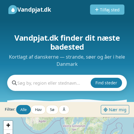
Vandpjat.dk
Tilføj sted
Vandpjat.dk finder dit næste
badested
Kortlagt af danskerne — strande, søer og åer i hele
Danmark
Find steder
Alle
Hav
Sø
Å
Nær mig
Filter:
+