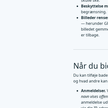
skulle ske.
Beskyttelse 
begrænsning.
Billeder rense
— herunder GPS
billedet gemme
er tilbage.
Når du bi
Du kan tilføje bad
og hvad andre kan
Anmeldelser.
V
navn vises offent
anmeldelse ude