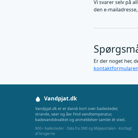
Vi svarer selv på a
den e-mailadresse, 
Spørgsmå
Er der noget her, de
kontaktformulare
Vandpjat.dk
Vandpjat.dk er et dansk kort over badesteder,
strande, søer og åer. Find vandtemperatur,
badevandskvalitet og anmeldelser samlet ét sted.
900+ badesteder · Data fra DMI og Miljøportalen · Kortlagt
af brugerne