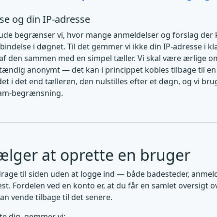
se og din IP-adresse
ude begrænser vi, hvor mange anmeldelser og forslag der 
ndelse i døgnet. Til det gemmer vi ikke din IP-adresse i kl
 af den sammen med en simpel tæller. Vi skal være ærlige om
stændig anonymt — det kan i princippet kobles tilbage til en
det i det end tælleren, den nulstilles efter et døgn, og vi bru
pam-begrænsning.
ælger at oprette en bruger
rage til siden uden at logge ind — både badesteder, anmeld
st. Fordelen ved en konto er, at du får en samlet oversigt ov
n vende tilbage til det senere.
te dig, gemmer vi: