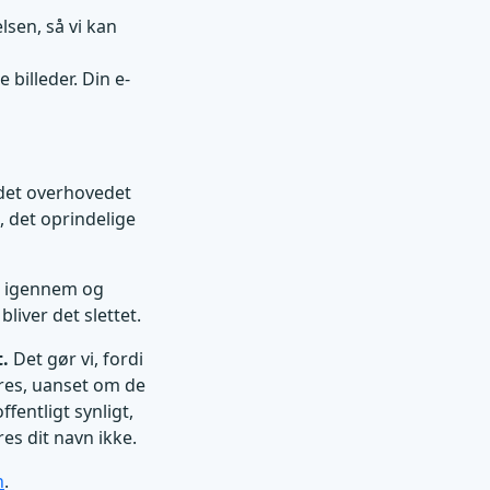
sen, så vi kan
 billeder. Din e-
 det overhovedet
, det oprindelige
et igennem og
liver det slettet.
t.
Det gør vi, fordi
eres, uanset om de
fentligt synligt,
res dit navn ikke.
n
.