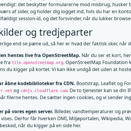
dvendigt: det beskytter formularerne mod misbrug, husker
 tværs af sider, og holder dig logget ind, hvis du har en kont
ilfældigt session-id, og det forsvinder, når du lukker browse
kilder og tredjeparter
 ærlige end se pæne ud, så her er hvad der faktisk sker, når 
n hentes live fra OpenStreetMap.
Når du ser et kort, he
ne fra
. OpenStreetMap Foundation k
tile.openstreetmap.org
ns du kigger på kortet. Vi kan ikke undgå det uden at hoste 
par åbne kodebiblioteker fra CDN.
Bootstrap, Leaflet og F
og
. De to tjenester kan se din 
vr.net
cdnjs.cloudflare.com
år filerne hentes. De sætter ingen cookies, og vi sender i
er på vores egen server.
Billeder, vandtemperaturer og prø
 vises. Derfor får hverken DMI, Miljøportalen, Wikipedia,
 besked, når du kigger på en side her.