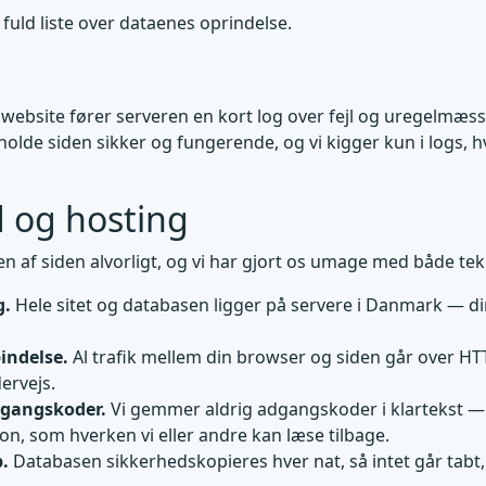
 fuld liste over dataenes oprindelse.
website fører serveren en kort log over fejl og uregelmæssi
olde siden sikker og fungerende, og vi kigger kun i logs, h
 og hosting
en af siden alvorligt, og vi har gjort os umage med både te
g.
Hele sitet og databasen ligger på servere i Danmark — di
indelse.
Al trafik mellem din browser og siden går over HT
ervejs.
dgangskoder.
Vi gemmer aldrig adgangskoder i klartekst —
ion, som hverken vi eller andre kan læse tilbage.
.
Databasen sikkerhedskopieres hver nat, så intet går tabt,