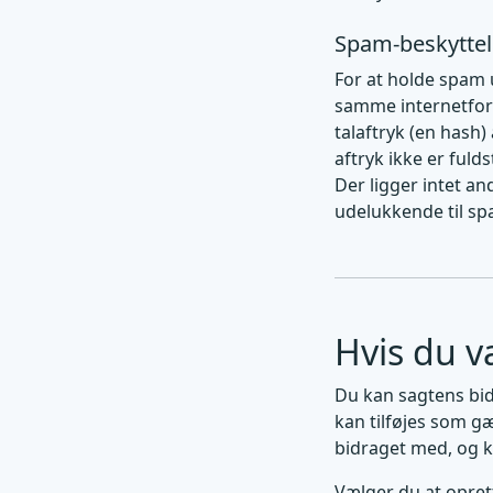
Spam-beskyttel
For at holde spam 
samme internetforbi
talaftryk (en hash)
aftryk ikke er fuld
Der ligger intet an
udelukkende til s
Hvis du v
Du kan sagtens bid
kan tilføjes som gæ
bidraget med, og ka
Vælger du at opret