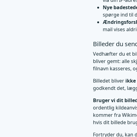
via din IP-adre
Nye badestede
spørge ind til 
Ændringsfors
mail vises aldri
Billeder du sen
Vedhæfter du et bi
bliver gemt: alle s
filnavn kasseres, 
Billedet bliver
ikke
godkendt det, lægge
Bruger vi dit bill
ordentlig kildeanvi
kommer fra Wikimedi
hvis dit billede br
Fortryder du, kan d