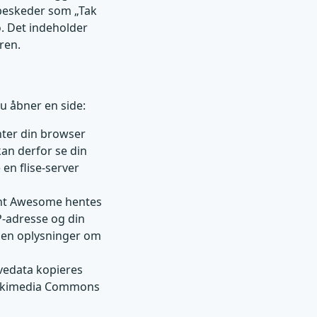
 beskeder som „Tak
o. Det indeholder
ren.
du åbner en side:
nter din browser
an derfor se din
en flise-server
ont Awesome hentes
IP-adresse og din
ngen oplysninger om
vedata kopieres
 Wikimedia Commons