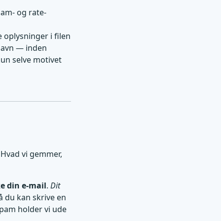
pam- og rate-
e oplysninger i filen
navn — inden
kun selve motivet
. Hvad vi gemmer,
e din e-mail
.
Dit
å du kan skrive en
Spam holder vi ude