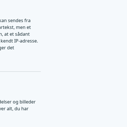
kan sendes fra
artekst, men et
, at et sådant
 kendt IP-adresse.
ger det
elser og billeder
er alt, du har