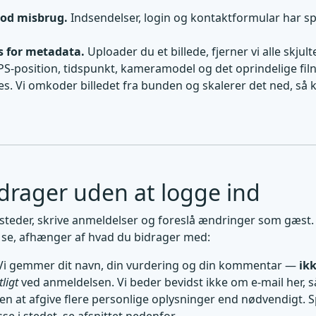
mod misbrug.
Indsendelser, login og kontaktformular har s
s for metadata.
Uploader du et billede, fjerner vi alle skjult
-position, tidspunkt, kameramodel og det oprindelige fil
s. Vi omkoder billedet fra bunden og skalerer det ned, så 
drager uden at logge ind
esteder, skrive anmeldelser og foreslå ændringer som gæst
 se, afhænger af hvad du bidrager med:
i gemmer dit navn, din vurdering og din kommentar —
ikk
ligt
ved anmeldelsen. Vi beder bevidst ikke om e-mail her, s
n at afgive flere personlige oplysninger end nødvendigt. 