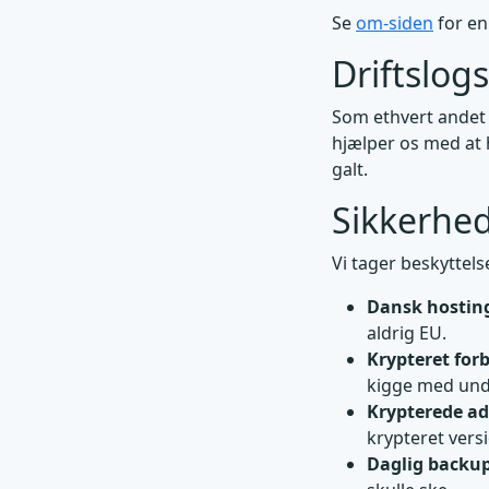
Se
om-siden
for en
Driftslogs
Som ethvert andet 
hjælper os med at h
galt.
Sikkerhed
Vi tager beskyttels
Dansk hostin
aldrig EU.
Krypteret forb
kigge med und
Krypterede a
krypteret vers
Daglig backup