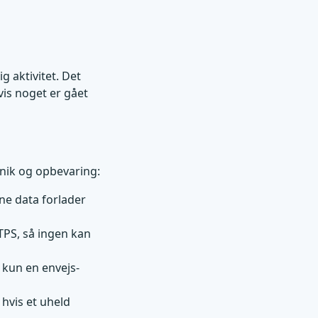
g aktivitet. Det
vis noget er gået
knik og opbevaring:
ne data forlader
TPS, så ingen kan
 kun en envejs-
 hvis et uheld