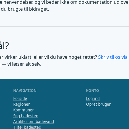
lle henvendelser, og vi beder ikke om dokumentation ud over,
du brugte til bidraget.
l?
r virker uklart, eller vil du have noget rettet?
Skriv til os via
n
— vi læser alt selv.
NAVIGATION
KONTO
Forside
Log ind
Regioner
Opret bruger
Kommuner
Søg badested
Artikler om badevand
Tilføj badested