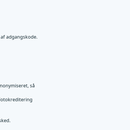
g af adgangskode.
 anonymiseret, så
 fotokreditering
sked.