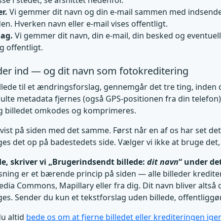
sse i stedet, se afsnittet nedenfor.
r.
Vi gemmer dit navn og din e-mail sammen med indsendel
den. Hverken navn eller e-mail vises offentligt.
lag.
Vi gemmer dit navn, din e-mail, din besked og eventuelle
g offentligt.
der ind — og dit navn som fotokreditering
llede til et ændringsforslag, gennemgår det tre ting, inden
kjulte metadata fjernes (også GPS-positionen fra din telefon)
og billedet omkodes og komprimeres.
vist på siden med det samme. Først når en af os har set d
s det op på badestedets side. Vælger vi ikke at bruge det, b
ede, skriver vi „Brugerindsendt billede:
dit navn
“ under de
sning er et bærende princip på siden — alle billeder kredit
a Commons, Mapillary eller fra dig. Dit navn bliver altså of
uges. Sender du kun et tekstforslag uden billede, offentliggø
u altid
bede os om at fjerne billedet eller krediteringen ige