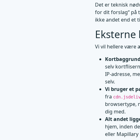
Det er teknisk nø
for dit forslag“ på
ikke andet end et t
Eksterne 
Vi vil hellere være
Kortbaggrunde
selv kortfliser
IP-adresse, me
selv.
Vi bruger et 
fra
cdn.jsdeli
browsertype, n
dig med.
Alt andet ligg
hjem, inden de
eller Mapillary