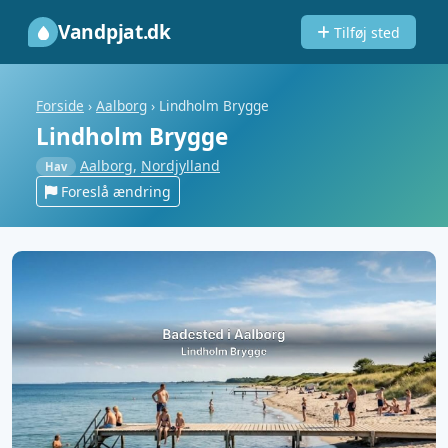
Vandpjat.dk
Tilføj sted
Forside
›
Aalborg
›
Lindholm Brygge
Lindholm Brygge
Aalborg
,
Nordjylland
Hav
Foreslå ændring