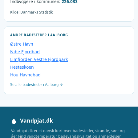
Indbyggere i kommunen:
226.033
Kilde: Danmarks Statistik
ANDRE BADESTEDER I AALBORG
Østre Havn
Nibe Fjordbad
Limfjorden Vestre Fjordpark
Hesteskoen
Hou Havnebad
Se alle badesteder i Aalborg →
Vandpjat.dk
Vandpjat.dk er et dansk kort over badesteder, strande, søer og
åer. Find vandtemperatur, badevandskvalitet og anmeldelser