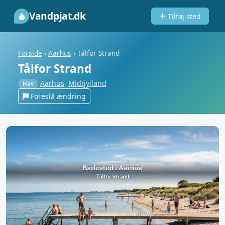
Vandpjat.dk
Tilføj sted
Forside
›
Aarhus
›
Tålfor Strand
Tålfor Strand
Aarhus
,
Midtjylland
Hav
Foreslå ændring