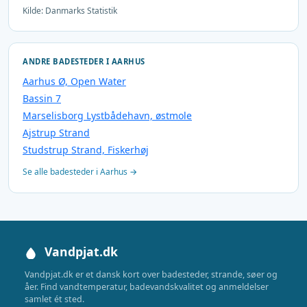
Kilde: Danmarks Statistik
ANDRE BADESTEDER I AARHUS
Aarhus Ø, Open Water
Bassin 7
Marselisborg Lystbådehavn, østmole
Ajstrup Strand
Studstrup Strand, Fiskerhøj
Se alle badesteder i Aarhus →
Vandpjat.dk
Vandpjat.dk er et dansk kort over badesteder, strande, søer og
åer. Find vandtemperatur, badevandskvalitet og anmeldelser
samlet ét sted.