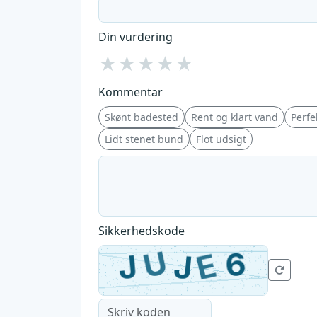
Din vurdering
★
★
★
★
★
Kommentar
Skønt badested
Rent og klart vand
Perfek
Lidt stenet bund
Flot udsigt
Sikkerhedskode