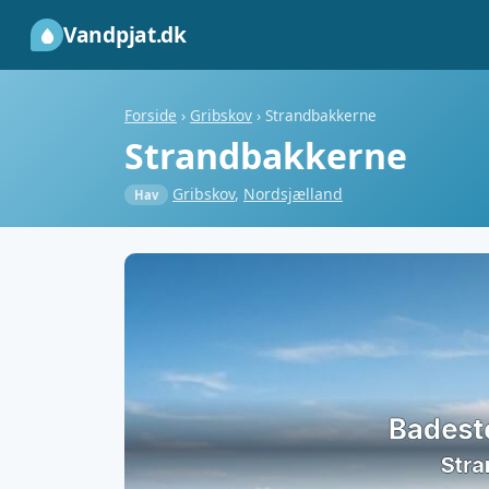
Vandpjat.dk
Forside
›
Gribskov
›
Strandbakkerne
Strandbakkerne
Gribskov
,
Nordsjælland
Hav