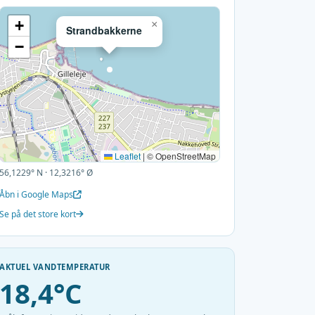
+
×
Strandbakkerne
−
Leaflet
|
© OpenStreetMap
56,1229° N · 12,3216° Ø
Åbn i Google Maps
Se på det store kort
AKTUEL VANDTEMPERATUR
18,4°C