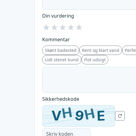
Din vurdering
★
★
★
★
★
Kommentar
Skønt badested
Rent og klart vand
Perfek
Lidt stenet bund
Flot udsigt
Sikkerhedskode