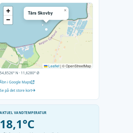
+
×
Tårs Skovby
−
Leaflet
|
© OpenStreetMap
54,8526° N · 11,6280° Ø
Åbn i Google Maps
Se på det store kort
AKTUEL VANDTEMPERATUR
18,1°C