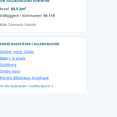
OM GULDBORGSUND KOMMUNE
Areal:
80,0 km²
Indbyggere i kommunen:
59.119
Kilde: Danmarks Statistik
ANDRE BADESTEDER I GULDBORGSUND
Gedser nord, Solvej
Bøtø v. p-plads
Guldborg
Oreby Havn
Nordre Bådelaug, Kraghave
Se alle badesteder i Guldborgsund →