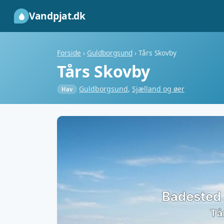
Vandpjat.dk
Forside
›
Guldborgsund
›
Tårs Skovby
Tårs Skovby
Guldborgsund
,
Sjælland og øer
Hav