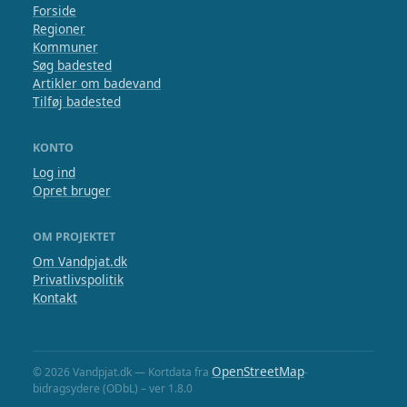
Forside
Regioner
Kommuner
Søg badested
Artikler om badevand
Tilføj badested
KONTO
Log ind
Opret bruger
OM PROJEKTET
Om Vandpjat.dk
Privatlivspolitik
Kontakt
OpenStreetMap
© 2026 Vandpjat.dk — Kortdata fra
-
bidragsydere (ODbL) – ver 1.8.0