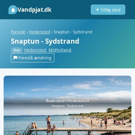
Vandpjat.dk
Tilføj sted
Forside
›
Hedensted
›
Snaptun - Sydstrand
Snaptun - Sydstrand
Hedensted
,
Midtjylland
Hav
Foreslå ændring