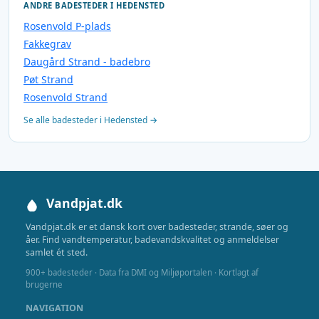
ANDRE BADESTEDER I HEDENSTED
Rosenvold P-plads
Fakkegrav
Daugård Strand - badebro
Pøt Strand
Rosenvold Strand
Se alle badesteder i Hedensted →
Vandpjat.dk
Vandpjat.dk er et dansk kort over badesteder, strande, søer og
åer. Find vandtemperatur, badevandskvalitet og anmeldelser
samlet ét sted.
900+ badesteder · Data fra DMI og Miljøportalen · Kortlagt af
brugerne
NAVIGATION