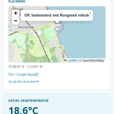
PLACERING
+
×
Off. badestrand ved Rungsted roklub
−
Leaflet
|
© OpenStreetMap
55,8820° N · 12,5455° Ø
Åbn i Google Maps
Se på det store kort
AKTUEL VANDTEMPERATUR
18,6°C