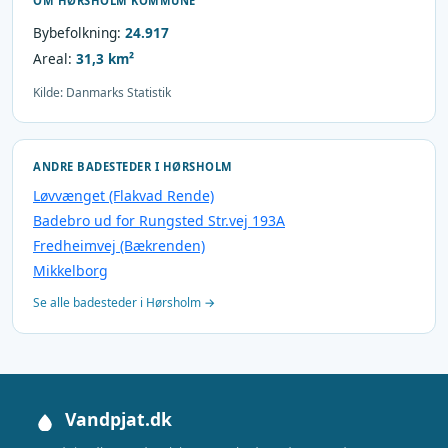
OM HØRSHOLM KOMMUNE
Bybefolkning:
24.917
Areal:
31,3 km²
Kilde: Danmarks Statistik
ANDRE BADESTEDER I HØRSHOLM
Løvvænget (Flakvad Rende)
Badebro ud for Rungsted Str.vej 193A
Fredheimvej (Bækrenden)
Mikkelborg
Se alle badesteder i Hørsholm →
Vandpjat.dk