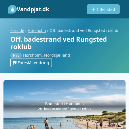
Vandpjat.dk
Tilføj sted
Forside
›
Hørsholm
›
Off. badestrand ved Rungsted roklub
Off. badestrand ved Rungsted
roklub
Hørsholm
,
Nordsjælland
Hav
Foreslå ændring