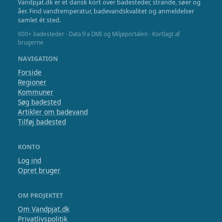
Vandpjat.dk er et dansk kort over badesteder, strande, søer og
åer. Find vandtemperatur, badevandskvalitet og anmeldelser
samlet ét sted.
900+ badesteder · Data fra DMI og Miljøportalen · Kortlagt af
brugerne
NAVIGATION
Forside
Regioner
Kommuner
Søg badested
Artikler om badevand
Tilføj badested
KONTO
Log ind
Opret bruger
OM PROJEKTET
Om Vandpjat.dk
Privatlivspolitik