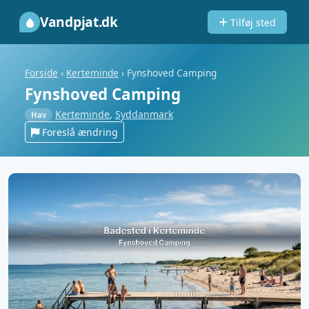
Vandpjat.dk
Tilføj sted
Forside
›
Kerteminde
›
Fynshoved Camping
Fynshoved Camping
Kerteminde
,
Syddanmark
Hav
Foreslå ændring