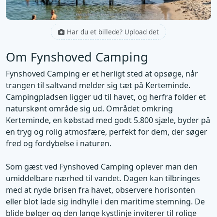
Har du et billede? Upload det
Om Fynshoved Camping
Fynshoved Camping er et herligt sted at opsøge, når
trangen til saltvand melder sig tæt på Kerteminde.
Campingpladsen ligger ud til havet, og herfra folder et
naturskønt område sig ud. Området omkring
Kerteminde, en købstad med godt 5.800 sjæle, byder på
en tryg og rolig atmosfære, perfekt for dem, der søger
fred og fordybelse i naturen.
Som gæst ved Fynshoved Camping oplever man den
umiddelbare nærhed til vandet. Dagen kan tilbringes
med at nyde brisen fra havet, observere horisonten
eller blot lade sig indhylle i den maritime stemning. De
blide bølger og den lange kystlinje inviterer til rolige