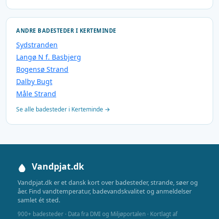
ANDRE BADESTEDER I KERTEMINDE
Sydstranden
Langø N f. Basbjerg
Bogensø Strand
Dalby Bugt
Måle Strand
Se alle badesteder i Kerteminde →
Vandpjat.dk
Vandpjat.dk er et dansk kort over badesteder, strande, søer og
åer. Find vandtemperatur, badevandskvalitet og anmeldelser
samlet ét sted.
900+ badesteder · Data fra DMI og Miljøportalen · Kortlagt af