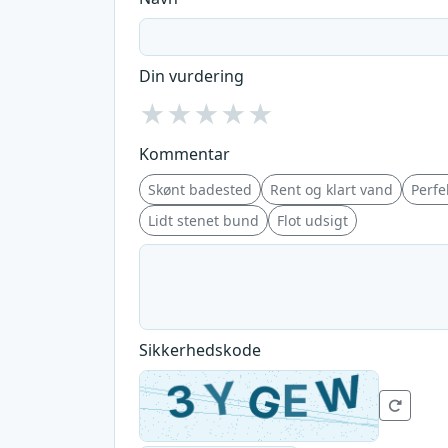
Din vurdering
★
★
★
★
★
Kommentar
Skønt badested
Rent og klart vand
Perfek
Lidt stenet bund
Flot udsigt
Sikkerhedskode