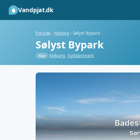
Vandpjat.dk
Forside
›
Nyborg
›
Sølyst Bypark
Sølyst Bypark
Nyborg
,
Syddanmark
Hav