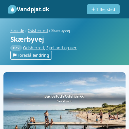
Vandpjat.dk
Tilføj sted
Forside
›
Odsherred
›
Skærbyvej
Skærbyvej
Odsherred
,
Sjælland og øer
Hav
Foreslå ændring