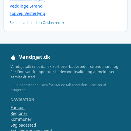
Veddinge Strand
Topvej, Vesterlyng
Se alle badesteder i Odsherred →
Vandpjat.dk
Vandpjat.dk er et dansk kort over badesteder, strande, søer og
åer. Find vandtemperatur, badevandskvalitet og anmeldelser
samlet ét sted.
900+ badesteder · Data fra DMI og Miljøportalen · Kortlagt af
brugerne
NAVIGATION
Forside
Regioner
Kommuner
Søg badested
Artikler om badevand