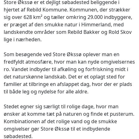
Store Økssø er et dejligt søbadested beliggende i
hjertet af Rebild Kommune. Kommunen, der strækker
sig over 628 km² og tæller omkring 29.000 indbyggere,
er præget af den smukke natur i Himmerland, med
landskendte områder som Rebild Bakker og Rold Skov
lige i nærheden.
Som besøgende ved Store Økssø oplever man en
fredfyldt atmosfære, hvor man kan nyde omgivelsernes
ro. Vandet indbyder til afkøling og forfriskning midt i
det naturskønne landskab. Det er et oplagt sted for
familier at tilbringe en afslappet dag, hvor der er plads
til både leg og nydelse for alle aldre.
Stedet egner sig særligt til rolige dage, hvor man
ønsker at komme tæt på naturen og finde et pusterum.
Kombinationen af det rolige vand og de smukke
omgivelser gør Store Økssø til et indbydende
søbadested.