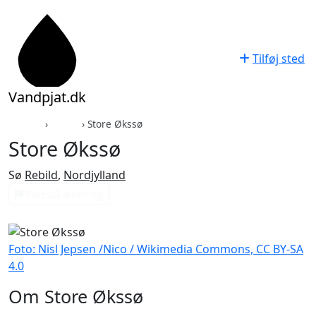
Tilføj sted
Vandpjat.dk
Forside
›
Rebild
›
Store Økssø
Store Økssø
Sø
Rebild
,
Nordjylland
Foreslå ændring
Foto: Nisl Jepsen /Nico / Wikimedia Commons, CC BY-SA
4.0
Om Store Økssø