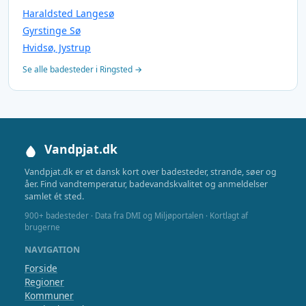
Haraldsted Langesø
Gyrstinge Sø
Hvidsø, Jystrup
Se alle badesteder i Ringsted →
Vandpjat.dk
Vandpjat.dk er et dansk kort over badesteder, strande, søer og
åer. Find vandtemperatur, badevandskvalitet og anmeldelser
samlet ét sted.
900+ badesteder · Data fra DMI og Miljøportalen · Kortlagt af
brugerne
NAVIGATION
Forside
Regioner
Kommuner