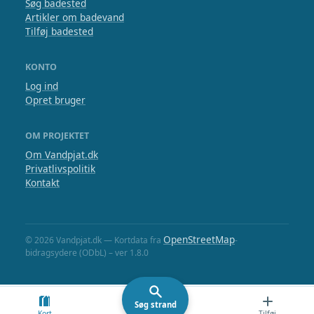
Søg badested
Artikler om badevand
Tilføj badested
KONTO
Log ind
Opret bruger
OM PROJEKTET
Om Vandpjat.dk
Privatlivspolitik
Kontakt
OpenStreetMap
© 2026 Vandpjat.dk — Kortdata fra
-
bidragsydere (ODbL) – ver 1.8.0
Søg strand
Kort
Tilføj