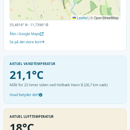
Leaflet
|
© OpenStreetMap
55,4816° N · 11,7396° Ø
Åbn i Google Maps
Se på det store kort
AKTUEL VANDTEMPERATUR
21,1°C
Målt for 22 timer siden ved Holbæk Havn II (26,7 km væk)
Hvad betyder det?
AKTUEL LUFTTEMPERATUR
18°C