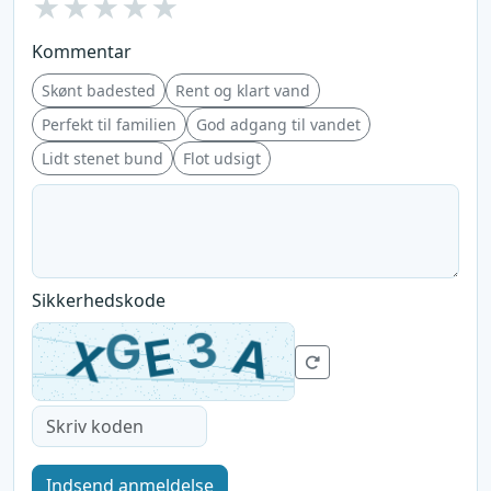
★
★
★
★
★
Kommentar
Skønt badested
Rent og klart vand
Perfekt til familien
God adgang til vandet
Lidt stenet bund
Flot udsigt
Sikkerhedskode
Indsend anmeldelse