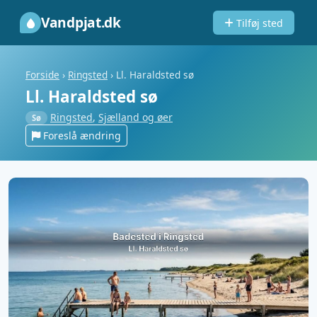
Vandpjat.dk
Tilføj sted
Forside
›
Ringsted
›
Ll. Haraldsted sø
Ll. Haraldsted sø
Ringsted
,
Sjælland og øer
Sø
Foreslå ændring