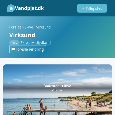
Vandpjat.dk
Tilføj sted
Forside
›
Skive
›
Virksund
Virksund
Skive
,
Midtjylland
Hav
Foreslå ændring