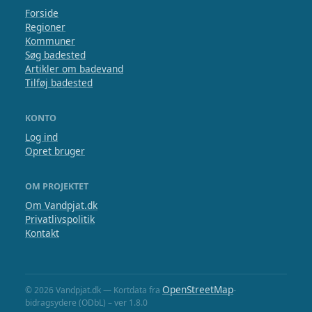
Forside
Regioner
Kommuner
Søg badested
Artikler om badevand
Tilføj badested
KONTO
Log ind
Opret bruger
OM PROJEKTET
Om Vandpjat.dk
Privatlivspolitik
Kontakt
OpenStreetMap
© 2026 Vandpjat.dk — Kortdata fra
-
bidragsydere (ODbL) – ver 1.8.0