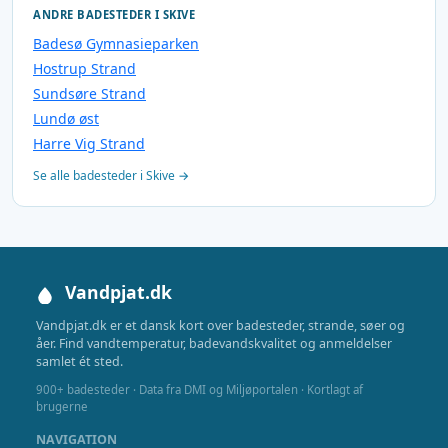
ANDRE BADESTEDER I SKIVE
Badesø Gymnasieparken
Hostrup Strand
Sundsøre Strand
Lundø øst
Harre Vig Strand
Se alle badesteder i Skive →
Vandpjat.dk
Vandpjat.dk er et dansk kort over badesteder, strande, søer og
åer. Find vandtemperatur, badevandskvalitet og anmeldelser
samlet ét sted.
900+ badesteder · Data fra DMI og Miljøportalen · Kortlagt af
brugerne
NAVIGATION