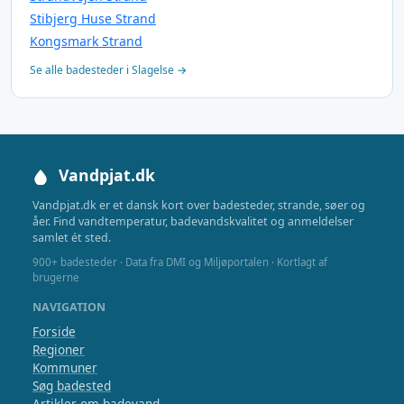
Stibjerg Huse Strand
Kongsmark Strand
Se alle badesteder i Slagelse →
Vandpjat.dk
Vandpjat.dk er et dansk kort over badesteder, strande, søer og
åer. Find vandtemperatur, badevandskvalitet og anmeldelser
samlet ét sted.
900+ badesteder · Data fra DMI og Miljøportalen · Kortlagt af
brugerne
NAVIGATION
Forside
Regioner
Kommuner
Søg badested
Artikler om badevand