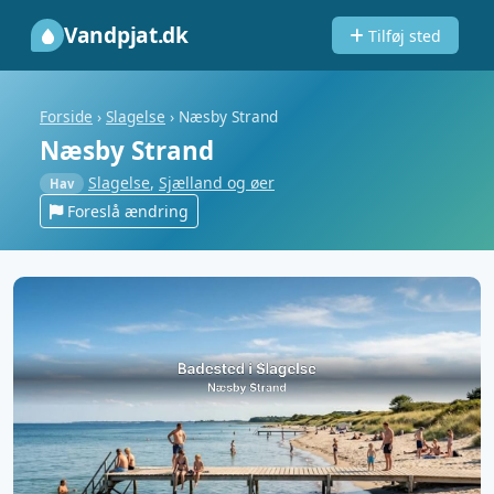
Vandpjat.dk
Tilføj sted
Forside
›
Slagelse
›
Næsby Strand
Næsby Strand
Slagelse
,
Sjælland og øer
Hav
Foreslå ændring