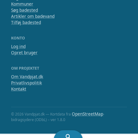
Kommuner
Søg badested
Artikler om badevand
Tilføj badested
KONTO
Log ind
Opret bruger
OM PROJEKTET
Om Vandpjat.dk
Privatlivspolitik
Kontakt
OpenStreetMap
© 2026 Vandpjat.dk — Kortdata fra
-
bidragsydere (ODbL) – ver 1.8.0