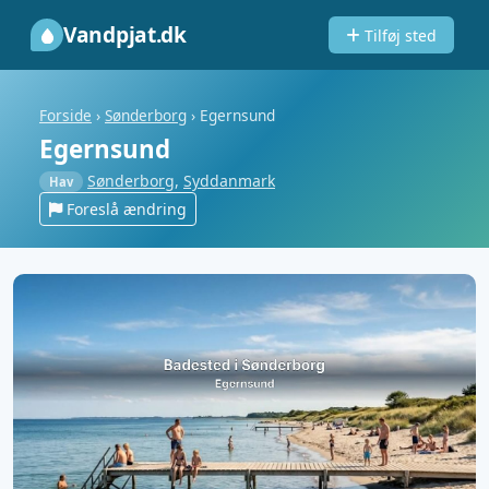
Vandpjat.dk
Tilføj sted
Forside
›
Sønderborg
›
Egernsund
Egernsund
Sønderborg
,
Syddanmark
Hav
Foreslå ændring