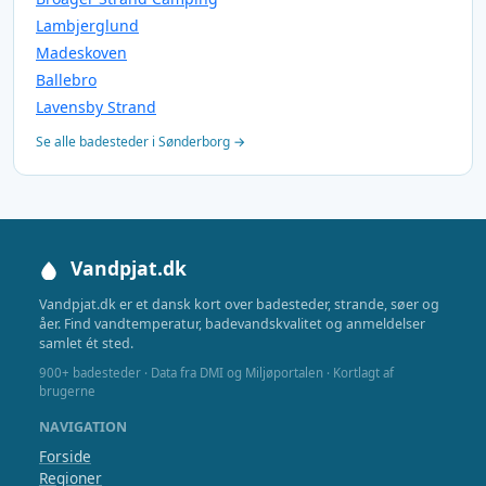
Lambjerglund
Madeskoven
Ballebro
Lavensby Strand
Se alle badesteder i Sønderborg →
Vandpjat.dk
Vandpjat.dk er et dansk kort over badesteder, strande, søer og
åer. Find vandtemperatur, badevandskvalitet og anmeldelser
samlet ét sted.
900+ badesteder · Data fra DMI og Miljøportalen · Kortlagt af
brugerne
NAVIGATION
Forside
Regioner