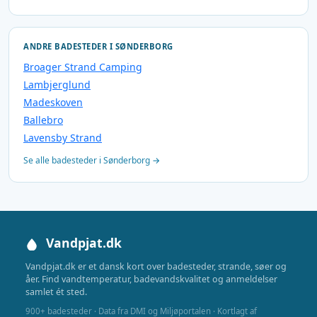
ANDRE BADESTEDER I SØNDERBORG
Broager Strand Camping
Lambjerglund
Madeskoven
Ballebro
Lavensby Strand
Se alle badesteder i Sønderborg →
Vandpjat.dk
Vandpjat.dk er et dansk kort over badesteder, strande, søer og
åer. Find vandtemperatur, badevandskvalitet og anmeldelser
samlet ét sted.
900+ badesteder · Data fra DMI og Miljøportalen · Kortlagt af