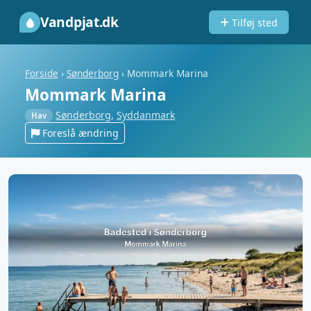
Vandpjat.dk
Tilføj sted
Forside
›
Sønderborg
›
Mommark Marina
Mommark Marina
Sønderborg
,
Syddanmark
Hav
Foreslå ændring