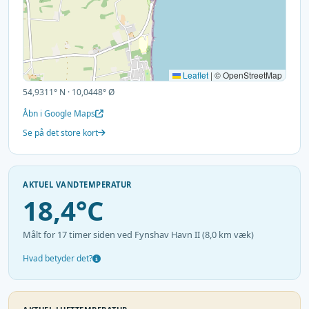
Leaflet
|
© OpenStreetMap
54,9311° N · 10,0448° Ø
Åbn i Google Maps
Se på det store kort
AKTUEL VANDTEMPERATUR
18,4°C
Målt for 17 timer siden ved Fynshav Havn II (8,0 km væk)
Hvad betyder det?