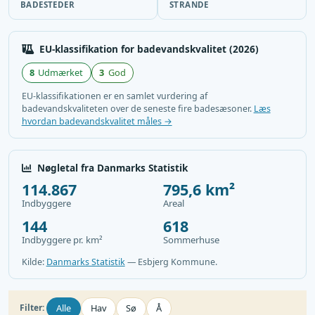
BADESTEDER
STRANDE
EU-klassifikation for badevandskvalitet (2026)
8
Udmærket
3
God
EU-klassifikationen er en samlet vurdering af
badevandskvaliteten over de seneste fire badesæsoner.
Læs
hvordan badevandskvalitet måles →
Nøgletal fra Danmarks Statistik
114.867
795,6 km²
Indbyggere
Areal
144
618
Indbyggere pr. km²
Sommerhuse
Kilde:
Danmarks Statistik
— Esbjerg Kommune.
Alle
Hav
Sø
Å
Filter: