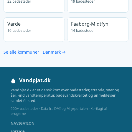
22 badesteder
19 badesteder
Varde
Faaborg-Midtfyn
16 badesteder
14 badesteder
Se alle kommuner i Danmark →
Vandpjat.dk
Vandpjat.dk er et dansk kort over badesteder, strande, søer og
åer. Find vandtemperatur, badevandskvalitet og anmeldelser
samlet ét sted.
900+ badesteder · Data fra DMI og Miljøportalen · Kortlagt af
brugerne
NAVIGATION
Forside