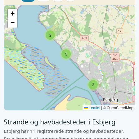
+
−
2
5
3
Leaflet
|
© OpenStreetMap
Strande og havbadesteder i Esbjerg
Esbjerg har 11 registrerede strande og havbadesteder.
Brug listen til at sammenligne placering, anmeldelser og