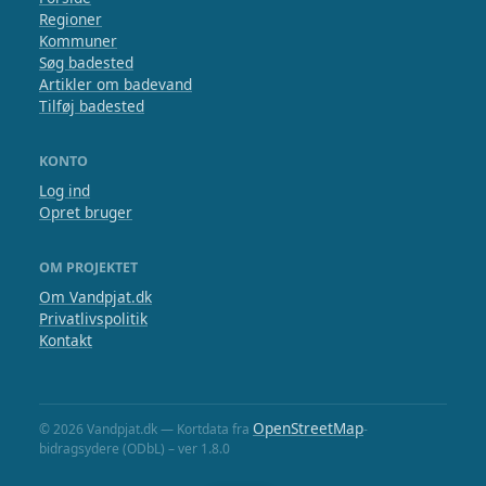
Regioner
Kommuner
Søg badested
Artikler om badevand
Tilføj badested
KONTO
Log ind
Opret bruger
OM PROJEKTET
Om Vandpjat.dk
Privatlivspolitik
Kontakt
OpenStreetMap
© 2026 Vandpjat.dk — Kortdata fra
-
bidragsydere (ODbL) – ver 1.8.0