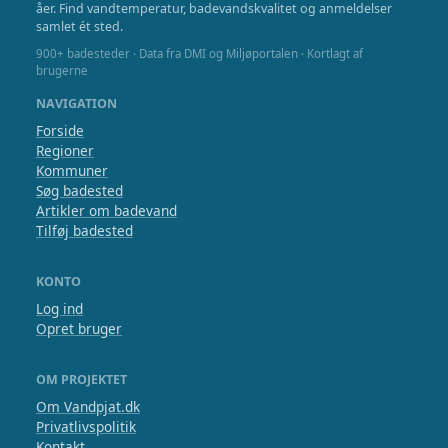
åer. Find vandtemperatur, badevandskvalitet og anmeldelser
samlet ét sted.
900+ badesteder · Data fra DMI og Miljøportalen · Kortlagt af
brugerne
NAVIGATION
Forside
Regioner
Kommuner
Søg badested
Artikler om badevand
Tilføj badested
KONTO
Log ind
Opret bruger
OM PROJEKTET
Om Vandpjat.dk
Privatlivspolitik
Kontakt