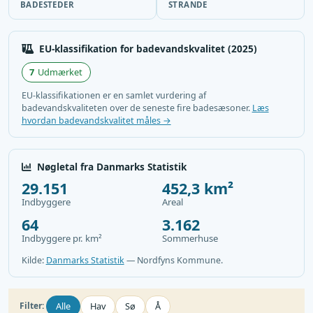
BADESTEDER
STRANDE
EU-klassifikation for badevandskvalitet (2025)
7
Udmærket
EU-klassifikationen er en samlet vurdering af
badevandskvaliteten over de seneste fire badesæsoner.
Læs
hvordan badevandskvalitet måles →
Nøgletal fra Danmarks Statistik
29.151
452,3 km²
Indbyggere
Areal
64
3.162
Indbyggere pr. km²
Sommerhuse
Kilde:
Danmarks Statistik
— Nordfyns Kommune.
Alle
Hav
Sø
Å
Filter: