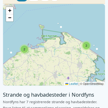
+
−
2
2
Leaflet
|
© OpenStreetMap
Strande og havbadesteder i Nordfyns
Nordfyns har 7 registrerede strande og havbadesteder.
Brug listen til at sammenligne placering, anmeldelser og