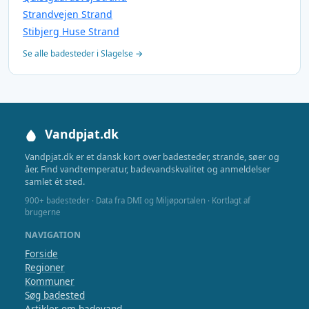
Strandvejen Strand
Stibjerg Huse Strand
Se alle badesteder i Slagelse →
Vandpjat.dk
Vandpjat.dk er et dansk kort over badesteder, strande, søer og
åer. Find vandtemperatur, badevandskvalitet og anmeldelser
samlet ét sted.
900+ badesteder · Data fra DMI og Miljøportalen · Kortlagt af
brugerne
NAVIGATION
Forside
Regioner
Kommuner
Søg badested
Artikler om badevand