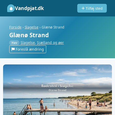
Vandpjat.dk
Tilføj sted
Forside
›
Slagelse
›
Glænø Strand
Glænø Strand
Slagelse
,
Sjælland og øer
Hav
Foreslå ændring